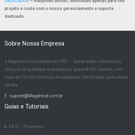
DEDICADOS
— máquinas únicas, dedicadas apenas para seu
projeto e conte com o nosso gerenciamento e suporte
dedicado.
Sobre Nossa Empresa
A MegaHost foi fundada em 1997 — desde então oferecemos
serviços de qualidade avalizada por quase 8.000 clientes, com
mais de 120.000 domínios hospedados. Venha fazer parte dessa
família.
E :
suporte@MegaHost.com.br
Guias e Tutoriais
F.A.Q. – Financeiro