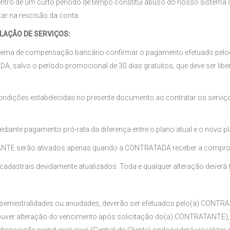
dentro de um curto período de tempo constitui abuso do nosso sistema
ar na rescisão da conta.
ALAÇÃO DE SERVIÇOS:
 sistema de compensação bancário confirmar o pagamento efetuado pe
salvo o período promocional de 30 dias gratuitos, que deve ser libe
condições estabelecidas no presente documento ao contratar os serviç
ediante pagamento pró-rata da diferença entre o plano atual e o novo p
ATANTE serão ativados apenas quando a CONTRATADA receber a comprov
astrais devidamente atualizados. Toda e qualquer alteração deverá fei
, semestralidades ou anuidades, deverão ser efetuados pelo(a) CONT
houver alteração do vencimento após solicitação do(a) CONTRATANTE), 