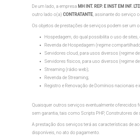
De um lado, a empresa
MH INT. REP. E INST EM INF. LT
outro lado o(a)
CONTRATANTE
, assinante do serviço 
Os objetos de prestações de serviços podem ser um ou
Hospedagem, do qual possibilita o uso de sites,
Revenda de Hospedagem (regime compartilhado
Servidores cloud, para usos diversos (regime de
Servidores físicos, para uso diversos (regime de
Streaming (rádio web);
Revenda de Streaming;
Registro e Renovação de Domínios nacionais e 
Quaisquer outros serviços eventualmente oferecidos f
sem garantia, tais como Scripts PHP, Construtores de 
A prestação dos serviços terá as características de 
disponíveis, no ato do pagamento.