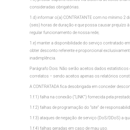
consideradas obrigatórias.
1.d) informar o(a) CONTRATANTE com no mínimo 2 dia
(seis) horas de duração e que possa causar prejuízo 
regular funcionamento de nossa rede;
1.e) manter a disponibilidade do serviço contratado 
obter desconto referente e proporcional exclusivame
inadimplência.
Parágrafo Dois: Não serão aceitos dados estatístico
correlatos – sendo aceitos apenas os relatórios const
A CONTRATADA fica desobrigada em conceder descon
1.f.1) falha na conexão (“LINK”) fornecida pela pres
1.f.2) falhas de programação do “site” de responsabi
1.f.3) ataques de negação de serviço (DoS/DDoS) a qu
1.f.4) falhas geradas em caso de mau uso.