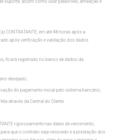
 de suporte, assim como usar palavrões, ameaças e
lo(a) CONTRATANTE, em até 48 horas após a
rado após verificação e validação dos dados
os, ficará registrado no banco de dados da
lano desejado;
ação do pagamento inicial pelo sistema bancário;
ta através da Central do Cliente.
RATANTE rigorosamente nas datas de vencimento,
para que o contrato seja renovado e a prestação dos