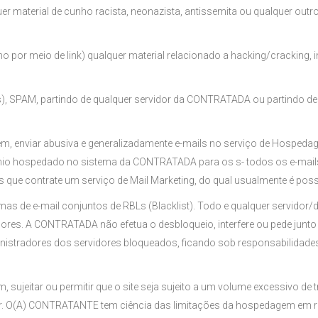
lquer material de cunho racista, neonazista, antissemita ou qualquer out
esmo por meio de link) qualquer material relacionado a hacking/cracking
(s), SPAM, partindo de qualquer servidor da CONTRATADA ou partindo de 
 enviar abusiva e generalizadamente e-mails no serviço de Hospedage
mínio hospedado no sistema da CONTRATADA para os s- todos os e-mails
os que contrate um serviço de Mail Marketing, do qual usualmente é po
s de e-mail conjuntos de RBLs (Blacklist). Todo e qualquer servidor/
res. A CONTRATADA não efetua o desbloqueio, interfere ou pede junto 
ministradores dos servidores bloqueados, ficando sob responsabilidad
ujeitar ou permitir que o site seja sujeito a um volume excessivo de 
dor. O(A) CONTRATANTE tem ciência das limitações da hospedagem em 