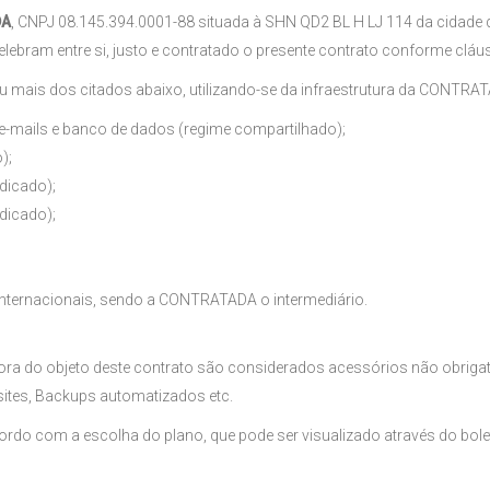
DA
, CNPJ 08.145.394.0001-88 situada à SHN QD2 BL H LJ 114 da cidade 
celebram entre si, justo e contratado o presente contrato conforme clá
 mais dos citados abaixo, utilizando-se da infraestrutura da CONTRA
 e-mails e banco de dados (regime compartilhado);
);
dicado);
dicado);
internacionais, sendo a CONTRATADA o intermediário.
ora do objeto deste contrato são considerados acessórios não obrigat
sites, Backups automatizados etc.
acordo com a escolha do plano, que pode ser visualizado através do b