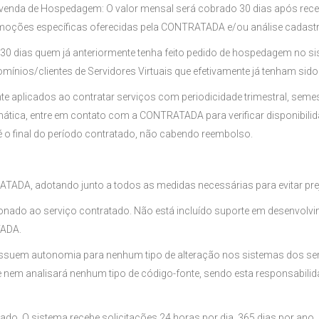
nda de Hospedagem: O valor mensal será cobrado 30 dias após recebi
moções específicas oferecidas pela CONTRATADA e/ou análise cadastr
 de 30 dias quem já anteriormente tenha feito pedido de hospedagem 
m domínios/clientes de Servidores Virtuais que efetivamente já tenha
aplicados ao contratar serviços com periodicidade trimestral, semest
mática, entre em contato com a CONTRATADA para verificar disponibili
 o final do período contratado, não cabendo reembolso.
ONTRATADA, adotando junto a todos as medidas necessárias para evitar 
onado ao serviço contratado. Não está incluído suporte em desenvolv
TADA.
suem autonomia para nenhum tipo de alteração nos sistemas dos serv
 e nem analisará nenhum tipo de código-fonte, sendo esta responsabil
amado. O sistema recebe solicitações 24 horas por dia, 365 dias por an