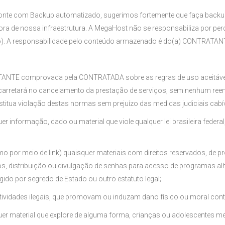
te com Backup automatizado, sugerimos fortemente que faça backup r
a de nossa infraestrutura. A MegaHost não se responsabiliza por pe
o). A responsabilidade pelo conteúdo armazenado é do(a) CONTRATANT
ATANTE comprovada pela CONTRATADA sobre as regras de uso aceitávei
acarretará no cancelamento da prestação de serviços, sem nenhum ree
itua violação destas normas sem prejuízo das medidas judiciais cabív
quer informação, dado ou material que viole qualquer lei brasileira federa
esmo por meio de link) quaisquer materiais com direitos reservados, de p
, distribuição ou divulgação de senhas para acesso de programas al
do por segredo de Estado ou outro estatuto legal;
tividades ilegais, que promovam ou induzam dano físico ou moral contr
ualquer material que explore de alguma forma, crianças ou adolescentes m