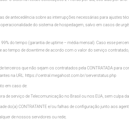
s de antecedência sobre as interrupções necessárias para ajustes 
à operacionalidade do sistema de hospedagem, salvo em casos de urgê
em 99% do tempo (garantia de uptime – média mensal). Caso esse perc
nte ao tempo de downtime de acordo com o valor do serviço contratad
s de terceiros que não sejam os contratados pela CONTRATADA para co
antes na URL: https://central.megahost.com.br/serverstatus.php
to em caso de:
tadora de serviço de Telecomunicação no Brasil ou nos EUA, sem culpa
lidade do(a) CONTRATANTE e/ou falhas de configuração junto aos agente
alquer de nossos servidores ou rede;