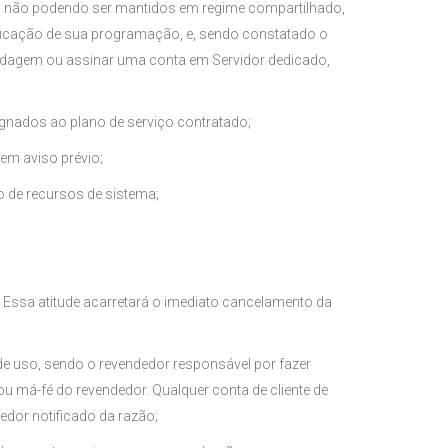
, não podendo ser mantidos em regime compartilhado,
ficação de sua programação, e, sendo constatado o
spedagem ou assinar uma conta em Servidor dedicado,
signados ao plano de serviço contratado;
sem aviso prévio;
o de recursos de sistema;
 Essa atitude acarretará o imediato cancelamento da
e uso, sendo o revendedor responsável por fazer
ou má-fé do revendedor. Qualquer conta de cliente de
dor notificado da razão;