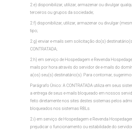
2.e) disponibilizar, utilizar, armazenar ou divulgar qua
terceiros ou grupos da sociedade;
2.f) disponibilizar, utilizar, armazenar ou divulgar (m
tipo;
2.g) enviar e-mails sem solicitação do(s) destinatário
CONTRATADA;
2.h) em serviço de Hospedagem e Revenda Hospedagem,
mails por hora através do servidor de e-mails do do
a(os) seu(s) destinatário(s). Para contornar, sugerim
Parágrafo Único: A CONTRATADA utiliza em seus sistema
a entrega de seus e-mails bloqueado em nossos servido
feito diretamente nos sites destes sistemas pelos ad
bloqueados nos sistemas RBLs.
2.i) em serviço de Hospedagem e Revenda Hospedagem, s
prejudicar o funcionamento ou estabilidade do servi