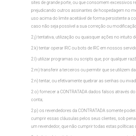
sites de grande porte, ou que consomem excessivos 
prejudicando outros assinantes de hospedagem no mes
uso acima do limite aceitável de forma persistente a
caso não seja possível a sua correção ou modificaçã
2.j) tentativa, utilização ou quaisquer ações no intu
2.k) tentar operar IRC ou bots de IRC em nossos servid
2.l) utilizar programas ou scripts que, por qualquer 
2.m) transferir a terceiros ou permitir que se utilize
2.n) tentar, ou efetivamente quebrar as senhas ou inva
2.o) fornecer a CONTRATADA dados falsos através do f
conta;
2.p) os revendedores da CONTRATADA somente poderão 
cumprir essas cláusulas pelos seus clientes, sob pena 
um revendedor, que não cumprir todas estas política