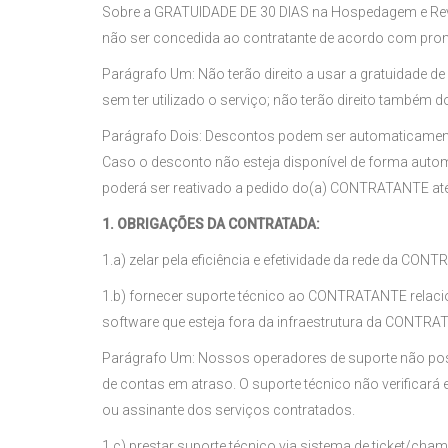
Sobre a GRATUIDADE DE 30 DIAS na Hospedagem e Reve
não ser concedida ao contratante de acordo com pro
Parágrafo Um: Não terão direito a usar a gratuidade
sem ter utilizado o serviço; não terão direito també
Parágrafo Dois: Descontos podem ser automaticamente 
Caso o desconto não esteja disponível de forma auto
poderá ser reativado a pedido do(a) CONTRATANTE até
1. OBRIGAÇÕES DA CONTRATADA:
1.a) zelar pela eficiência e efetividade da rede da C
1.b) fornecer suporte técnico ao CONTRATANTE relaci
software que esteja fora da infraestrutura da CONTRA
Parágrafo Um: Nossos operadores de suporte não pos
de contas em atraso. O suporte técnico não verificará
ou assinante dos serviços contratados.
1.c) prestar suporte técnico via sistema de ticket/ch