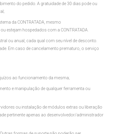
mento do pedido. A gratuidade de 30 dias pode ou
al;
no sistema da CONTRATADA, mesmo
m sido ou estejam hospedados com a CONTRATADA.
ral ou anual, cada qual com seu nível de desconto.
dade. Em caso de cancelamento prematuro, o serviço
prejuízos ao funcionamento da mesma;
imento e manipulação de qualquer ferramenta ou
idores ou instalação de módulos extras ou liberação
idade pertinente apenas ao desenvolvedor/administrador
o. Outras formas de suporte não poderão ser