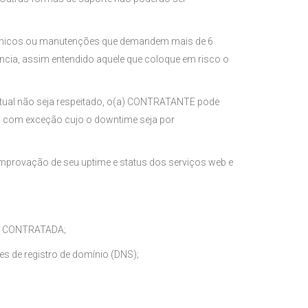
técnicos ou manutenções que demandem mais de 6
ncia, assim entendido aquele que coloque em risco o
entual não seja respeitado, o(a) CONTRATANTE pode
o, com exceção cujo o downtime seja por
mprovação de seu uptime e status dos serviços web e
 da CONTRATADA;
s de registro de domínio (DNS);