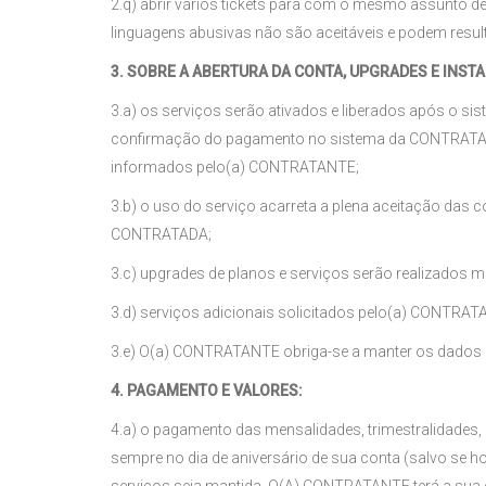
2.q) abrir vários tickets para com o mesmo assunto 
linguagens abusivas não são aceitáveis e podem result
3. SOBRE A ABERTURA DA CONTA, UPGRADES E INST
3.a) os serviços serão ativados e liberados após o
confirmação do pagamento no sistema da CONTRATADA, 
informados pelo(a) CONTRATANTE;
3.b) o uso do serviço acarreta a plena aceitação das 
CONTRATADA;
3.c) upgrades de planos e serviços serão realizados m
3.d) serviços adicionais solicitados pelo(a) CONTR
3.e) O(a) CONTRATANTE obriga-se a manter os dados cad
4. PAGAMENTO E VALORES:
4.a) o pagamento das mensalidades, trimestralidades
sempre no dia de aniversário de sua conta (salvo se 