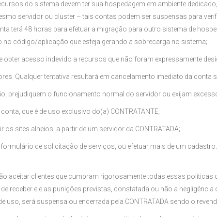
recursos do sistema devem ter sua hospedagem em ambiente dedicado
mo servidor ou cluster – tais contas podem ser suspensas para veri
 conta terá 48 horas para efetuar a migração para outro sistema de ho
o no código/aplicação que esteja gerando a sobrecarga no sistema;
ito de obter acesso indevido a recursos que não foram expressamente de
ores. Qualquer tentativa resultará em cancelamento imediato da conta 
razão, prejudiquem o funcionamento normal do servidor ou exijam excess
m da conta, que é de uso exclusivo do(a) CONTRATANTE;
dir os sites alheios, a partir de um servidor da CONTRATADA;
ormulário de solicitação de serviços, ou efetuar mais de um cadastro.
aceitar clientes que cumpram rigorosamente todas essas políticas d
de receber ele as punições previstas, constatada ou não a negligência 
s de uso, será suspensa ou encerrada pela CONTRATADA sendo o revende