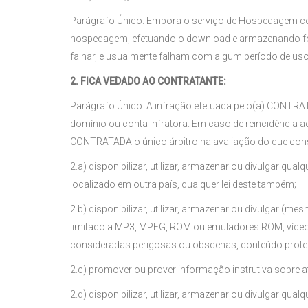
Parágrafo Único: Embora o serviço de Hospedagem con
hospedagem, efetuando o download e armazenando for
falhar, e usualmente falham com algum período de us
2. FICA VEDADO AO CONTRATANTE:
Parágrafo Único: A infração efetuada pelo(a) CONTR
domínio ou conta infratora. Em caso de reincidência 
CONTRATADA o único árbitro na avaliação do que const
2.a) disponibilizar, utilizar, armazenar ou divulgar qual
localizado em outra país, qualquer lei deste também;
2.b) disponibilizar, utilizar, armazenar ou divulgar (m
limitado a MP3, MPEG, ROM ou emuladores ROM, vídeos
consideradas perigosas ou obscenas, conteúdo protegi
2.c) promover ou prover informação instrutiva sobre a
2.d) disponibilizar, utilizar, armazenar ou divulgar q