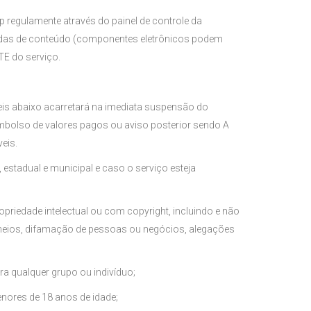
egulamente através do painel de controle da
rdas de conteúdo (componentes eletrônicos podem
E do serviço.
s abaixo acarretará na imediata suspensão do
mbolso de valores pagos ou aviso posterior sendo A
eis.
l, estadual e municipal e caso o serviço esteja
ropriedade intelectual ou com copyright, incluindo e não
heios, difamação de pessoas ou negócios, alegações
a qualquer grupo ou indivíduo;
enores de 18 anos de idade;